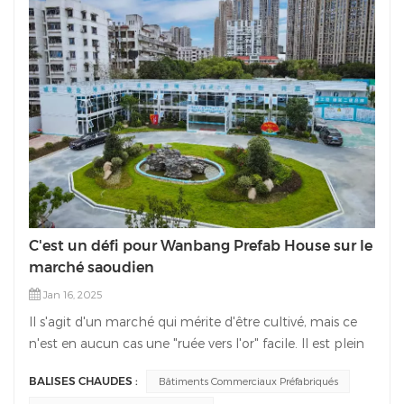
C'est un défi pour Wanbang Prefab House sur le
marché saoudien
Jan 16, 2025
Il s'agit d'un marché qui mérite d'être cultivé, mais ce
n'est en aucun cas une "ruée vers l'or" facile. Il est plein
d'opportunités et est également un endroit où la
BALISES CHAUDES :
Bâtiments Commerciaux Préfabriqués
concurrence internationale est très féroce. C'est une