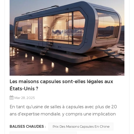
Les maisons capsules sont-elles légales aux
États-Unis ?
Mar 28, 2025
En tant qu'usine de salles à capsules avec plus de 20
ans d'expertise mondiale, y compris une implication
profonde sur le marché américain, voici une analyse
BALISES CHAUDES :
Prix Des Maisons Capsules En Chine
détaillée de l'environnement juridique, des tendances de