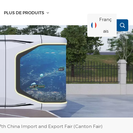
PLUS DE PRODUITS
Franç
Ais
English
Français
Deutsch
Русский
Italiano
137th China Import and Export Fair (Canton Fair)