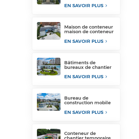
conteneur de paquet
plat pour le site de
EN SAVOIR PLUS
projet
Maison de conteneur
maison de conteneur
structure de bureau
temporaire
EN SAVOIR PLUS
philippines à vendre
Bâtiments de
bureaux de chantier
de construction
modulaires structures
EN SAVOIR PLUS
de bureaux
modulaires
Bureau de
construction mobile
de construction de
bâtiments
EN SAVOIR PLUS
temporaires pour
industriels
temporaires
Conteneur de
chantier temporaire