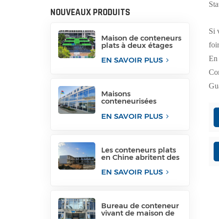
Sta
NOUVEAUX PRODUITS
Si 
Maison de conteneurs
foi
plats à deux étages
en provenance de
En 
Chine
EN SAVOIR PLUS
Cor
Gu
Maisons
conteneurisées
conteneurisées pour
immeubles de
EN SAVOIR PLUS
bureaux temporaires
Les conteneurs plats
en Chine abritent des
maisons de
conteneurs
EN SAVOIR PLUS
conteneurisées
Bureau de conteneur
vivant de maison de