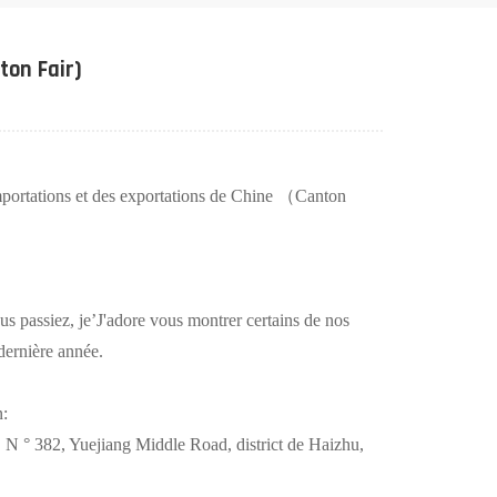
Español
Português
ton Fair)
Türk
Ελληνικά
importations et des exportations de Chine （Canton
Indonesia
عربي
us passiez, je
’
J'adore vous montrer certains de nos
 dernière année.
n:
, N ° 382, Yuejiang Middle Road, district de Haizhu,