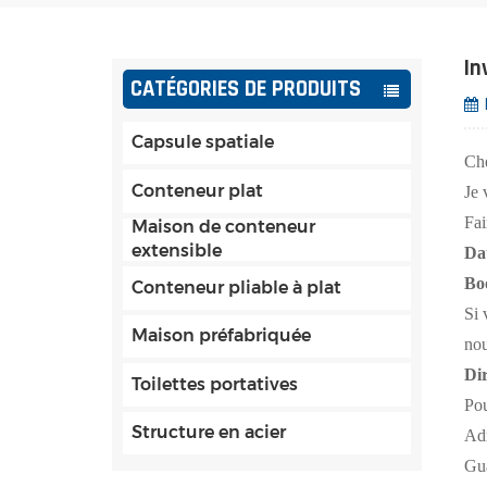
In
CATÉGORIES DE PRODUITS
Capsule spatiale
Ch
Conteneur plat
Je 
Fai
Maison de conteneur
extensible
Dat
Boo
Conteneur pliable à plat
Si 
Maison préfabriquée
nou
Dir
Toilettes portatives
Pou
Structure en acier
Ad
Gu