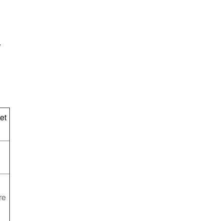
.
et
re