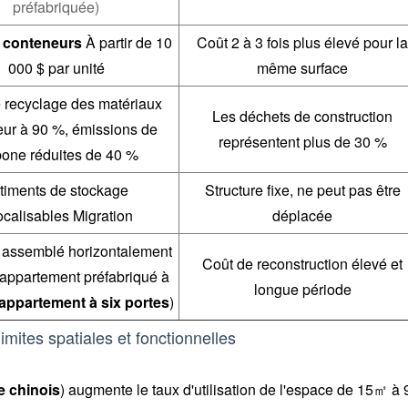
préfabriquée)
 conteneurs
À partir de 10
Coût 2 à 3 fois plus élevé pour l
000 $ par unité
même surface
 recyclage des matériaux
Les déchets de construction
eur à 90 %, émissions de
représentent plus de 30 %
bone réduites de 40 %
timents de stockage
Structure fixe, ne peut pas être
ocalisables Migration
déplacée
e assemblé horizontalement
Coût de reconstruction élevé et
appartement préfabriqué à
longue période
appartement à six portes
)
imites spatiales et fonctionnelles
e chinois
) augmente le taux d'utilisation de l'espace de 15㎡ à 