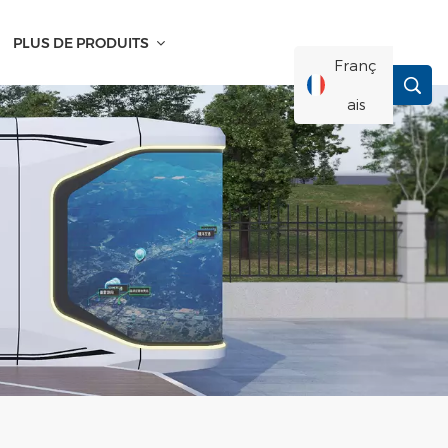
PLUS DE PRODUITS
Franç
Ais
English
Français
Deutsch
Русский
Italiano