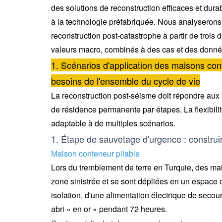
des solutions de reconstruction efficaces et dur
à la technologie préfabriquée. Nous analysero
reconstruction post-catastrophe à partir de trois
valeurs macro, combinés à des cas et des donné
1. Scénarios d'application des maisons con
besoins de l'ensemble du cycle de vie
La reconstruction post-séisme doit répondre aux 
de résidence permanente par étapes. La flexibili
adaptable à de multiples scénarios.
1. Étape de sauvetage d'urgence : construi
Maison conteneur pliable
Lors du tremblement de terre en Turquie, des mai
zone sinistrée et se sont dépliées en un espace 
isolation, d'une alimentation électrique de secour
abri « en or » pendant 72 heures.