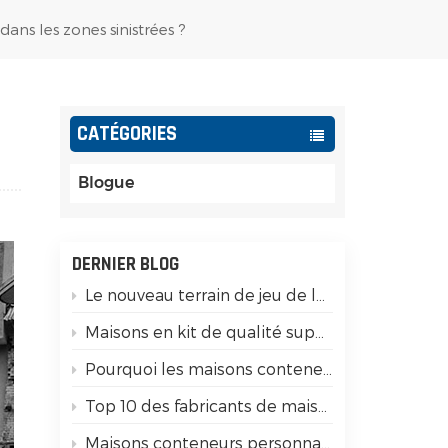
Español
ans les zones sinistrées ?
Português
Türk
CATÉGORIES
Ελληνικά
Blogue
Indonesia
عربي
DERNIER BLOG
Le nouveau terrain de jeu de la génération Z&nbsp;: transformer les conteneurs modulaires en monnaie sociale
Maisons en kit de qualité supérieure : 15 différences clés que vous devez vérifier !
Pourquoi les maisons conteneurs préfabriquées ont-elles une bonne résistance aux tremblements de terre ?
Top 10 des fabricants de maisons conteneurs en Chine
Maisons conteneurs personnalisées pour le glamping de luxe