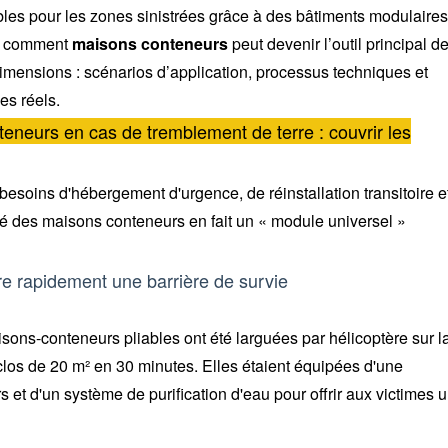
ables pour les zones sinistrées grâce à des bâtiments modulaires
ns comment
maisons conteneurs
peut devenir l’outil principal de
 dimensions : scénarios d’application, processus techniques et
es réels.
teneurs en cas de tremblement de terre : couvrir les
besoins d'hébergement d'urgence, de réinstallation transitoire e
té des maisons conteneurs en fait un « module universel »
re rapidement une barrière de survie
sons-conteneurs pliables ont été larguées par hélicoptère sur l
clos de 20 m² en 30 minutes. Elles étaient équipées d'une
s et d'un système de purification d'eau pour offrir aux victimes 