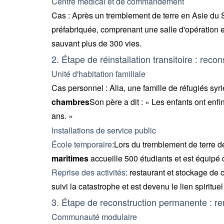
Centre médical et de commandement
Cas : Après un tremblement de terre en Asie du Su
préfabriquée, comprenant une salle d'opération e
sauvant plus de 300 vies.
2. Étape de réinstallation transitoire : re
Unité d'habitation familiale
Cas personnel : Alia, une famille de réfugiés s
chambres
Son père a dit : « Les enfants ont enf
ans. »
Installations de service public
École temporaire
:Lors du tremblement de terre
maritimes
accueille 500 étudiants et est équipé d
Reprise des activités
: restaurant et stockage de
suivi la catastrophe et est devenu le lien spiritu
3. Étape de reconstruction permanente : r
Communauté modulaire