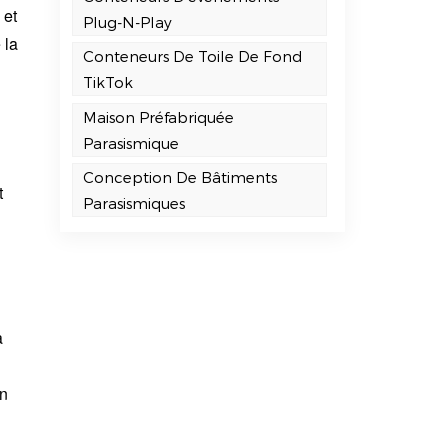
 et
Plug-N-Play
 la
Conteneurs De Toile De Fond
TikTok
Maison Préfabriquée
Parasismique
Conception De Bâtiments
t
Parasismiques
a
un