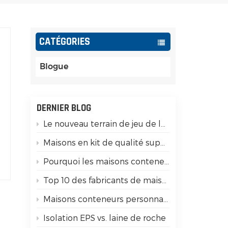
Español
Português
CATÉGORIES
Türk
Blogue
Ελληνικά
Indonesia
DERNIER BLOG
Le nouveau terrain de jeu de la génération Z&nbsp;: transformer les conteneurs modulaires en monnaie sociale
a
عربي
Maisons en kit de qualité supérieure : 15 différences clés que vous devez vérifier !
Pourquoi les maisons conteneurs préfabriquées ont-elles une bonne résistance aux tremblements de terre ?
é
Top 10 des fabricants de maisons conteneurs en Chine
Maisons conteneurs personnalisées pour le glamping de luxe
Isolation EPS vs. laine de roche