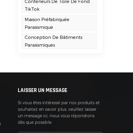
Conteneurs De Toile De Fond
TikTok
Maison Préfabriquée
Parasismique
Conception De Bâtiments
Parasismiques
LAISSER UN MESSAGE
Si vous êtes intéressé par nos produits et
souhaitez en savoir plus, veuillez laisser
un message ici, nous vous répondrons
dès que possible.
x