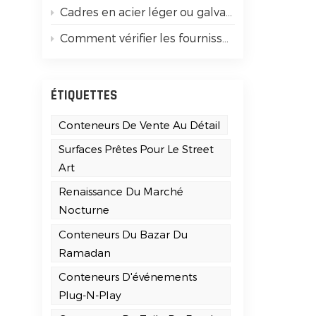
Cadres en acier léger ou galvanisés robustes : guide simple pour débutants
Comment vérifier les fournisseurs de maisons conteneurs certifiés ISO 9001
n
ÉTIQUETTES
Conteneurs De Vente Au Détail
Surfaces Prêtes Pour Le Street
Art
Renaissance Du Marché
Nocturne
Conteneurs Du Bazar Du
Ramadan
Conteneurs D'événements
Plug-N-Play