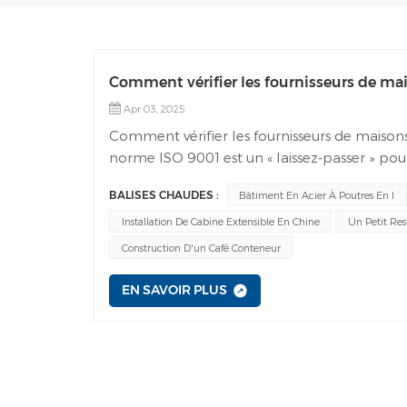
Comment vérifier les fournisseurs de mai
Apr 03, 2025
Comment vérifier les fournisseurs de maison
norme ISO 9001 est un « laissez-passer » pour
des domaines personnalisés tels que maison
BALISES CHAUDES :
Bâtiment En Acier À Poutres En I
les risques de coopération !Si vous êtes no
bâtiments préfabriquésLa vérification des fourn
Installation De Cabine Extensible En Chine
Un Petit Re
conformité aux normes internationales. Vous
Construction D'un Café Conteneur
pour vous aider à confirmer la crédibilité d
certificationDemandez leur certificat ISO 900
EN SAVOIR PLUS
et portée).En général, les fournisseurs dispose
coopération avec eux est inutile. Étape 2 : 
fournisseur, puis recherchez le site Web de 
TÜV, SGS ou Bureau Veritas).Si vos fournisseurs 
l'Administration chinoise de certification et 