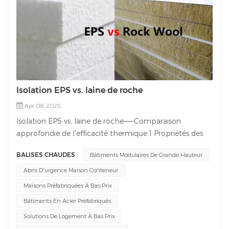
Isolation EPS vs. laine de roche
Apr 08, 2025
Isolation EPS vs. laine de roche——Comparaison
approfondie de l'efficacité thermique 1 Propriétés des
matériaux EPS (polystyrène expansé)Faible conductivité
BALISES CHAUDES :
Bâtiments Modulaires De Grande Hauteur
thermiqueLe PSE présente une conductivité thermique
de 0,033 à 0,038 W/(m·K), ce qui le rend très efficace
Abris D'urgence Maison Conteneur
pour une isolation légère. Sa légèreté (15 à 30 kg/m³)
Maisons Préfabriquées À Bas Prix
convient aux conceptions modulaires comme maisons
Bâtiments En Acier Préfabriqués
conteneurs ou villas préfabriquées.Sensibilité à
Solutions De Logement À Bas Prix
l'humidité:Absorbe facilement l'eau, nécessitant des