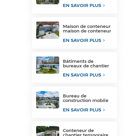
conteneur de paquet
plat pour le site de
EN SAVOIR PLUS
projet
Maison de conteneur
maison de conteneur
structure de bureau
temporaire
EN SAVOIR PLUS
philippines à vendre
Bâtiments de
bureaux de chantier
de construction
modulaires structures
EN SAVOIR PLUS
de bureaux
modulaires
Bureau de
construction mobile
de construction de
bâtiments
EN SAVOIR PLUS
temporaires pour
industriels
temporaires
Conteneur de
chantier temporaire