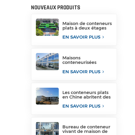
NOUVEAUX PRODUITS
Maison de conteneurs
plats à deux étages
en provenance de
Chine
EN SAVOIR PLUS
Maisons
conteneurisées
conteneurisées pour
immeubles de
EN SAVOIR PLUS
bureaux temporaires
Les conteneurs plats
en Chine abritent des
maisons de
conteneurs
EN SAVOIR PLUS
conteneurisées
Bureau de conteneur
vivant de maison de