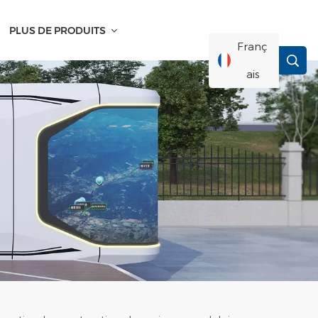
PLUS DE PRODUITS
Franç
Ais
English
Français
Deutsch
Русский
Italiano