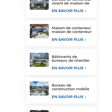
vivant de maison de
conteneur de paquet
plat pour le site de
EN SAVOIR PLUS
projet
Maison de conteneur
maison de conteneur
structure de bureau
temporaire
EN SAVOIR PLUS
philippines à vendre
Bâtiments de
bureaux de chantier
de construction
modulaires structures
EN SAVOIR PLUS
de bureaux
modulaires
Bureau de
construction mobile
de construction de
bâtiments
EN SAVOIR PLUS
temporaires pour
industriels
temporaires