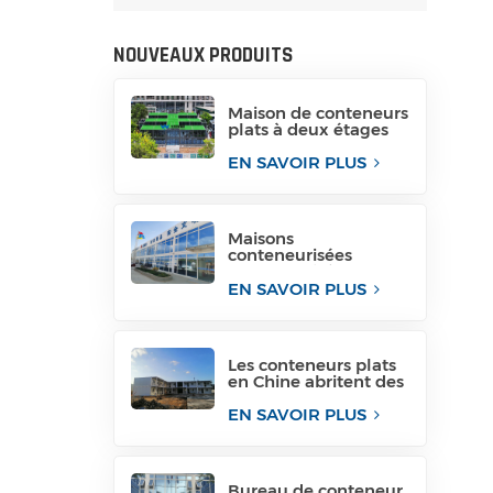
NOUVEAUX PRODUITS
Maison de conteneurs
plats à deux étages
en provenance de
Chine
EN SAVOIR PLUS
Maisons
conteneurisées
conteneurisées pour
immeubles de
EN SAVOIR PLUS
bureaux temporaires
Les conteneurs plats
en Chine abritent des
maisons de
conteneurs
EN SAVOIR PLUS
conteneurisées
Bureau de conteneur