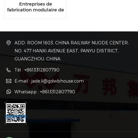
Entreprises de
fabrication modulaire de
structures temporaires
en acier
ADD: ROOM 1603, CHINA RAILWAY NUODE CENTER,
NO. 477 HANXI AVENUE EAST, PANYU DISTRICT,
GUANGZHOU, CHINA.
Tél : +8613312807790
E-mail : jade.li@gdwbhouse.com
Whatsapp : +8613312807790