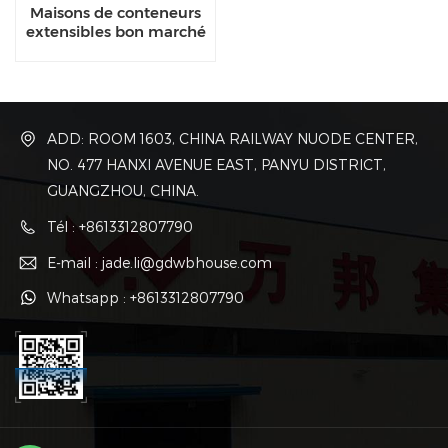
Maisons de conteneurs
extensibles bon marché
de 20 pieds
ADD: ROOM 1603, CHINA RAILWAY NUODE CENTER,
NO. 477 HANXI AVENUE EAST, PANYU DISTRICT,
GUANGZHOU, CHINA.
Tél : +8613312807790
E-mail : jade.li@gdwbhouse.com
Whatsapp : +8613312807790